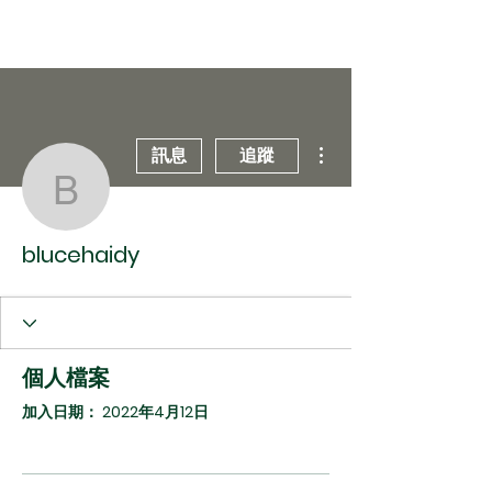
Veepoo Health
更多動作
訊息
追蹤
登入
blucehaidy
blucehaidy
個人檔案
加入日期： 2022年4月12日